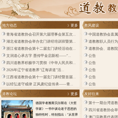
地方动态
更多
教风建设
》
青海省道教协会召开第六届理事会第五次...
中国道教协会直属
湖北省道教协会举办玄门讲经培训班暨第...
道教教职人员行为
浙江省道教协会第十二届玄门讲经活动在...
道教协会、道教院
文润道心承古字 墨传甲金启新程——“...
公告
四川道教界积极学习贯彻《中华人民共和...
公告
2026年辽宁省道教界“辽海讲道”活...
公告
江西省道教协会第十一届玄门讲经暨首届...
公告
以经弘道守戒律 正风肃纪促传承——青...
公告
道教论坛
更多
友好往来
》
第十一期台湾道教
德国学者雅斯贝尔斯在《大哲
学家》一书中谈论老子思想的
四川省道教协会举
独特性时，特别指出：“从世界
澳门宗教界代表团