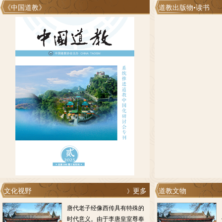
《中国道教》
道教出版物•读书
文化视野
更多
道教文物
》
唐代老子经像西传具有特殊的
时代意义。由于李唐皇室尊奉