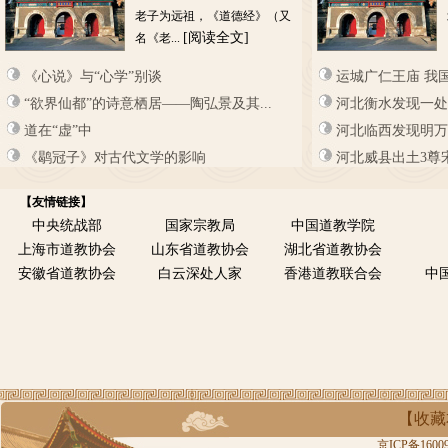
老子为远祖，《道德经》（又
[阅读全文]
名《老...
《心说》与“心学”别谈
运城广仁王庙 我
“欲界仙都”的诗意栖居——陶弘景及其...
河北衡水发现一处
道在“虚”中
河北临西发现明万
《鹖冠子》对古代文学的影响
河北威县出土3尊
【友情链接】
中央统战部
国家宗教局
中国道教学院
上海市道教协会
山东省道教协会
湖北省道教协会
安徽省道教协会
白云深处人家
香港道教联合会
中