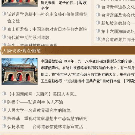
[阅读
历史来看，老子的伟...
台湾青年道教文化
全文]
试述道学典籍中与社会主义核心价值观相契
台湾宫庙及协会代
合之处
新加坡道教总会一
泰山府君祭：中国道教对古日本信仰之影响
第十六届海峡论坛•
清代前中期的苏州道教
漳台道教界共同开展
姜生：道教科技史研究再思
人物•访谈•观点•随笔
中国道教协会 1931年，九一八事变的硝烟撕裂东北的宁静
难骤然降临。在这片被侵略者铁蹄践踏的土地上，有一群身
据点，将“济世利人”的道心融入救亡图存的大义，用生命
[阅读
玉皇庙赵春霖：“必须依靠中国共产党” 目睹日本侵...
【中国新闻网 | 东西问】美国人杰克...
陈撄宁——弘道利生 矢志不渝
人民大学一名道教界研究生的随笔
熊铁基：重视对道家思想中生态智慧的研究
弘扬孝道——台湾道教信徒林青藤宣道活...