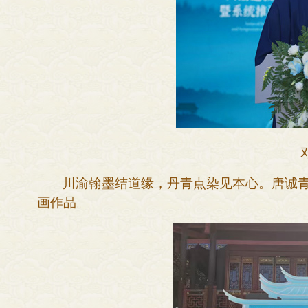
川渝翰墨结道缘，丹青点染见本心。唐诚
画作品。