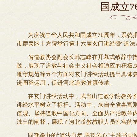
国成立7
为庆祝中华人民共和国成立
76周年，系统
市鹿泉区十方院举行第十六届玄门讲经暨“道法
省道教协会副会长韩志峰在开幕式致辞中
践，展现了道教与社会主义社会相适应的积极
遵守规范等五个方面对玄门讲经活动提出具体
进阐释运用，促进河北道教健康传承。
在玄门讲经活动中，武当山道教学院教务
讲经水平树立了标杆。活动中，来自全省各宫
值观、坚持道教中国化方向、全面从严治教等
浅出的阐释，展现了河北道教教职人员扎实的
同期举办的
“道法自然 墨韵传心”主题书