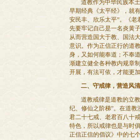
道教作为中华民族本
早期经典《太平经》，就
安民丰、欣乐太平”。《老
先要牢记自己是一名炎黄
从而营造国大于教、国法
意识。作为正信正行的道
身，又如何能奉道；不奉
渐建立健全各种教内规章
开展，有法可依，才能更
二、守戒律，营造风
道教戒律是道教的立
纪、修仙之阶梯”。在道教
君二十七戒、老君百八十
特色，所以戒律也是与时
正信正信的倡议》中的七