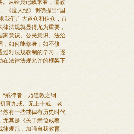
共。从经典记载来看，道教
”。《度人经》明确提出“国
要求我们广大道众和信众，首
法律法规就显得尤为重要，
国家意识、公民意识、法治
国，如何能修身；如不修
通过对法规教制的学习，逐
动在法律法规允许的框架下
：
“戒律者，乃道教之纲
、初真九戒、无上十戒、老
当然有一些戒律有历史时代
，尤其是《关于崇俭戒奢、
戒律规范，加强自我教育、