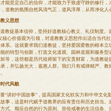
样才能坚定自己的信仰，才能致力于致虚守静的修行，
律，道教的氛围自然风清气正，道风淳厚，从而净化人
教教义思想
定道教徒基本信仰，坚持好道教核心教义、礼仪制度。
义核心价值观为引领，对道教教义思想作出适合当代
想体系。这就要求我们道教徒，坚持爱国爱教的根本立
功能的转型与创新，打造文化道观、园林道观和服务型
规矩等，这些都是历代祖师留下的宝贵财富，为道教徒
继承，并弘扬光大，嘉惠人群。我们只有戒律精严、教
承。
教时代风貌
调要
“讲好中国故事”，提高国家文化软实力和中华文化
教故事，这是时代赋予道教界的应有责任和历史担当。
世方式、顺应自然的行为原则、崇俭戒奢的生活信条、