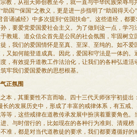
土宗教，从祖天师创教至今，就一直与中华民族荣辱与
有
“助国”“保国”之教义，更是进一步指明了“助国得天心
君音诵诫经》中多次提到“佐国扶命”。这些道经，都
子孙，要爱党爱国爱社会主义。为了做到这一点，学习
大于教规、道众信众首先是公民的社会氛围，牢固树立
教徒，我们的爱国情怀是至真、至深、至纯的。如不爱
道，又如何能登道成真。因此，爱国和守法是一体的。
制度，有效提升道教工作法治化，让我们的各种弘道活
加筑牢我们爱国爱教的思想根基。
清气正氛围
教之本，其重要性不言而喻。四十三代天师张宇初提出
漫长的发展历史中，形成了丰富的戒律体系，有五戒
戒等等，这些戒律在道教传承发展中扮演着重要角色。
俱进、与时偕行的，比如现在的各种行为准则、清规榜
个不准，都是对当代道教徒的要求，我们都要遵循好的