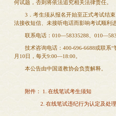
何试题，否则将依法追究相关法律责任。
3．
考生须从报名开始至正式考试结束
法接收短信、未接听电话而影响考试顺利
联系电话：
010—58335288、010—583
技术咨询电话：
400-696-6688或
月
10
日，
每天
9:00—1
8
:00。
本公告由
中国道教协会
负责解释。
附件：
1.
在线笔试考生须知
2.
在线笔试违纪行为认定及处