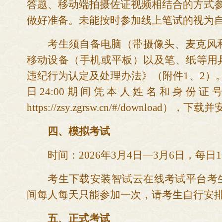
答题、移动端拍摄佐证视频相结合的方式
做好准备。未能按时参加线上笔试的视为
考生须自备电脑（带摄像头、麦克风
移动设备（手机或平板）
以及笔、纸等用
违纪行为认定及处理办法》（附件
1、2）
日
24
:00
期间凭本人姓名和身份证
https://zsy.zgrsw.cn/#/download）
，
下载并
四、
模拟考试
时间：
202
6
年
3
月
4
日
—
3
月
6
日
，每日
1
考生下载安装
智试云在线考试平台
考
间每人每天只能参加一次，请考生自行安
五、
正式考试