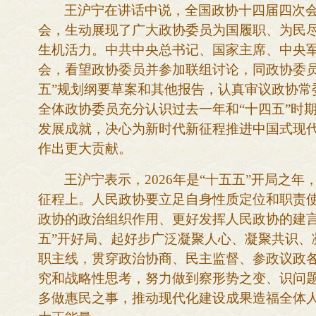
王沪宁在讲话中说，全国政协十四届四次
会，生动展现了广大政协委员为国履职、为民
生机活力。中共中央总书记、国家主席、中央
会，看望政协委员并参加联组讨论，同政协委
五”规划纲要草案和其他报告，认真审议政协常
全体政协委员充分认识过去一年和“十四五”时
发展成就，决心为新时代新征程推进中国式现
作出更大贡献。
王沪宁表示，
2026年是“十五五”开局
征程上。人民政协要立足自身性质定位和职责
政协的政治组织作用、更好发挥人民政协的建言
五”开好局、起好步广泛凝聚人心、凝聚共识、
职主线，贯穿政治协商、民主监督、参政议政
究和战略性思考，努力做到察形势之变、识问
多做惠民之事，推动现代化建设成果造福全体