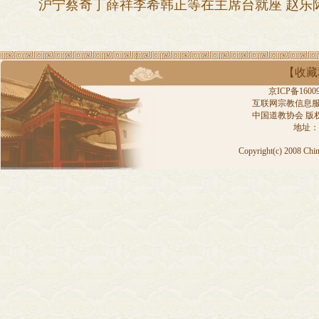
沪宁蔡奇丁薛祥李希韩正等在主席台就座 赵乐