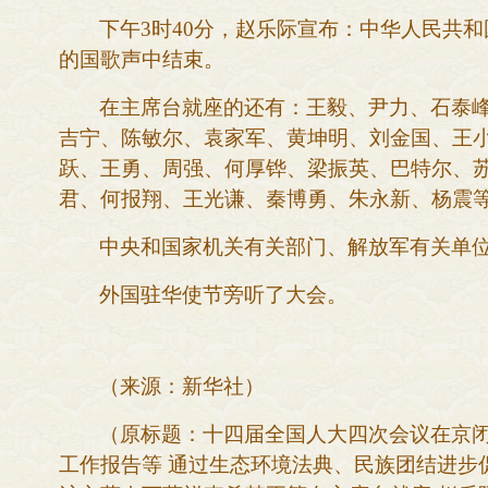
下午
3时40分，赵乐际宣布：中华人民共
的国歌声中结束。
在主席台就座的还有：王毅、尹力、石泰
吉宁、陈敏尔、袁家军、黄坤明、刘金国、王
跃、王勇、周强、何厚铧、梁振英、巴特尔、
君、何报翔、王光谦、秦博勇、朱永新、杨震
中央和国家机关有关部门、解放军有关单
外国驻华使节旁听了大会。
（来源：新华社）
（原标题：
十四届全国人大四次会议在京
工作报告等 通过生态环境法典、民族团结进步