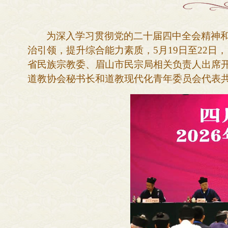
为
深入学习贯彻党的二十届四中全会精神
治引领，提升综合能力素质，
5月19日至22日，
省民族宗教委、
眉山市
民宗
局
相关
负责人
出席
道教协会秘书长和道教现代化青年委员会
代表