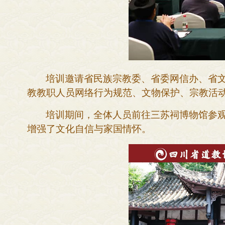
培训
邀请省民族宗教委、省委网信办、省
教教职人员
网络
行为
规范、文物保护
、
宗教活
培训期间，全体人员前往三苏祠博物馆
参
增强
了
文化自信与家国情怀。