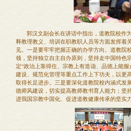
郭汉文副会长在讲话中指出，道教院校作
释教理教义、培训在职教职人员等方面发挥着
见。一是要牢牢把握正确的办学方向。
道教院
领，坚持独立自主自办原则，坚持走中国特色
定
“政治上靠得住、宗教上有造诣、品德上能服
建设、规范化管理等重点工作上下功夫，以更
取得长足进步。
三是
要深化
道教院校内涵式发
德师风建设，切实提高教师教书育人能力；
坚
进我国
宗
教中国化、促进道教健康传承的坚实