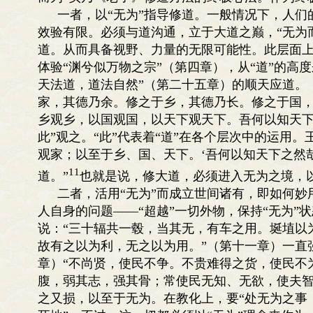
一者，以“无为”指导修道。一般情况下，人
效验有限。必须与道沟通，立于大道之巅，“无为
道。从而具备视野、力量的无限可能性。此层面上
体验“渊兮似万物之宗”（第四章），从“道”的高
天法道，道法自然”（第二十五章）的顺天应道。
家，其德乃余。修之于乡，其德乃长。修之于国
乡观乡，以国观国，以天下观天下。吾何以知天下
此”观之。“此”代表着“道”在各个层次中的运用
观家；以至于乡、国、天下。‘吾何以知天下之然
11
道。”
也就是说，修大道，必须进入无为之境，
二者，活用“无为”而成立世间诸有，即如何
人自身的问题——“超越”一切外物，保持“无为”
说：“三十辐共一毂，当其无，有车之用。埏埴以
故有之以为利，无之以为用。”（第十一章）一直强
章）“不尚贤，使民不争。不贵难得之货，使民不
腹，弱其志，强其骨；常使民无知、无欲，使夫智
之又损，以至于无为。在教化上，要“处无为之事，