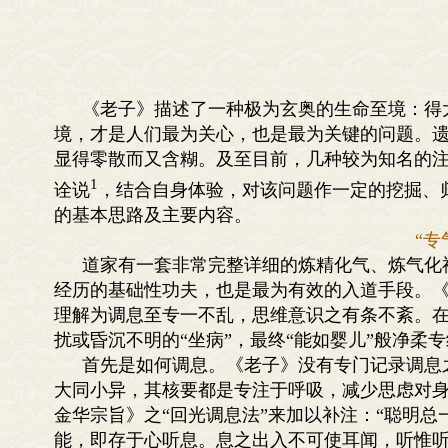
《老子》描述了一种极为玄奥的生命至境：得
境，才是人们最为关心，也是最为关键的问题。
显得零散而又含糊。及至目前，几种较为知名的
1
诠说
，结合自身体验，对该问题作一定的挖掘、
的基本思路及主要内容。
“专
道家有一套非常完整详细的炼精化气、炼气化
经历的基础性功夫，也是最为有效的入道手段。《
理解为调息至专一不乱，思维意识之有条不紊。
扰或昏沉不明的“坐病”，最终“能如婴儿”般净柔
首先是如何调息。《老子》没有专门记录调息
大同小异，其核要都是专注于呼吸，减少思虑对身
金华宗旨》之“回光调息法”来加以补注：“聪明
能，即存于心听息。息之出入不可使耳闻，听惟