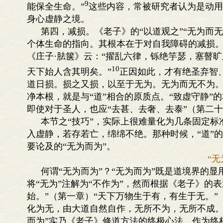
9
能保全生命。”
这些内容，常被研究者认为是动用
身心虚静之境。
第四，减损。《老子》的“以道观之”“无为而
个体生命的指向。其根本在于对自我障碍的减损
《庄子·胠箧》云：“擢乱六律，铄绝竽瑟，塞瞽
10
天下始人含其明矣。”
正因如此，才有绝圣弃智
道日损。损之又损，以至于无为。无为而无不为。
净本根，就是与“道”相合的原质点。“致虚守静
即使对于圣人，也应“去甚、去奢、去泰”（第二
本节之“技巧”，实际上很难量化为几条固定
入虚静，若存若亡，绵绵不绝。那种时候，“道”
要论及的“无为而为”。
“无
何谓“无为而为”？“无为而为”既是道境界的
将“无为”注解为“不作为”，然而根据《老子》的
始。”（第一章）“天下万物生于有，有生于无。”（
化为无，由大道自然自作，无所不为，无所不成。
而为”实乃《老子》修道方法的终极心法。作为终