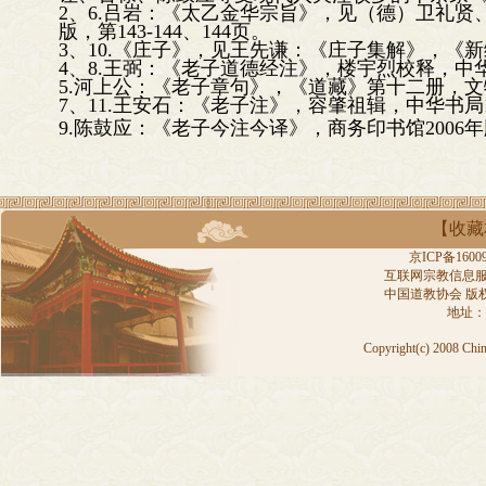
2、6.吕岩：《太乙金华宗旨》，见（德）卫礼贤
版，第143-144、144页。
3、10.《庄子》，见王先谦：《庄子集解》，《新编
4、8.王弼：《老子道德经注》，楼宇烈校释，中华书
5.河上公：《老子章句》，《道藏》第十二册，文
7、11.王安石：《老子注》，容肇祖辑，中华书局19
9.陈鼓应：《老子今注今译》，商务印书馆2006年