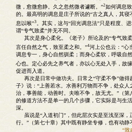
2
微，愈微愈静。久之忽然微者遽断。”
如何调息致
的。最高明的调息是庄子所说的“古之真人，其寝
3
息以喉”
。其实，这与“回光调息法”只是程度、
谓“专气致柔”并无不同。
其次是身心柔化。《老子》所论及的“专气致柔
4
言任自然之气，致至柔之和。”
河上公也云：“心
调息专一，身心自然驯柔；而身心柔软，呼吸自然
心也。定心必先之养气者，亦以心无处入手，故缘
促进而入道。
再次是日常中做功夫。日常之“守柔不争”做得
子》说：“上善若水。水善利万物而不争，处众人
治，事善能，动善时。夫唯不争，故无尤。”（第
的修道方法不是单一的几个步骤，它实际是与生
深。
虽说是“入道初门”，但此层次实是至浅至深，
行。”（第七十章）其中既有静坐专修，也有动静
“致