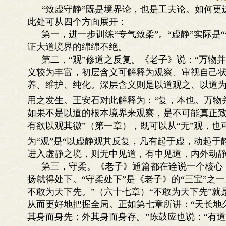
“致虚守静”既是境界论，也是工夫论。如何更
此处可从四个方面展开：
第一，进一步训练“专气致柔”。“虚静”实际是
证大道境界的绵绵不绝。
第二，“观”修道之反复。《老子》说：“万物
义较为丰富，初层含义可解释为观察、审视自己状
养、维护、纯化。深层含义则是以道观之、以道为
用之发生。王安石对此解释为：“复，本也。万物
如果不是以道的根本境界来观察，是不可能真正致
有欲以观其徼”（第一章），既可以从“无”观，也
为“观”是“以虚静观其反复，凡有起于虚，动起于
进入虚静之境，则无中见道，有中见道，内外动
第三，守柔。《老子》通篇都在诠说一个核心
扬就得处下。“守柔处下”是《老子》的“三宝”之
不敢为天下先。”（六十七章）“不敢为天下先”
从而更好地把握全局。正如第七章所讲：“天长地
其身而身先；外其身而身存。”陈鼓应也说：“有