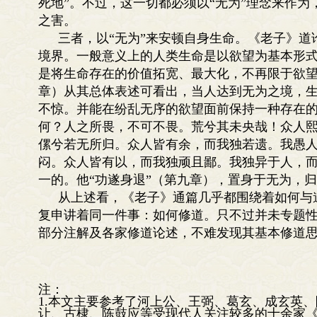
死地”。不过，这一切都必须以“无为”理念来作
之害。
三者，以“无为”来安顿自身生命。《老子》
境界。一般意义上的人类生命是以欲望为基本形
是将生命存在的价值拓宽、最大化，不再限于欲望
章）从其总体表述可看出，当人达到无为之境，
不惊。并能在纷乱无序的欲望面前保持一种存在的
何？人之所畏，不可不畏。荒兮其未央哉！众人
傫兮若无所归。众人皆有余，而我独若遗。我愚
闷。众人皆有以，而我独顽且鄙。我独异于人，而
一的。他“功遂身退”（第九章），置身于无为，
从上述看，《老子》通篇几乎都围绕着如何与
复申讲着同一件事：如何修道。只不过并未专题
部分注解及各家修道论述，不难发现其基本修道
注：
1.本文主要参考了河上公、王弼、葛玄、成玄英、
让、古棣、陈鼓应等受现代人关注较多的十余家