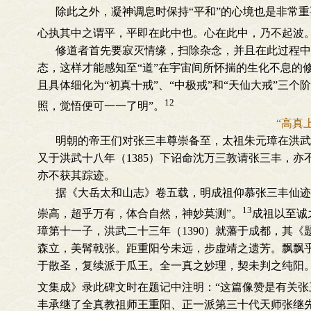
除此之外，凝神调息时保持“平和”的心境也是非常重
心执其中之谓平，平即在此中也。心在此中，乃不起波。
修道者首先要寂灭情缘，扫除杂念，并且在此过程中
态，这样才能感知至“道”在宇宙间所怀揣的生化不息的
且具体细化为“初真十戒”、“中极戒”和“天仙大戒”三
12
照，觉悟便可一一了明”。
“高真
明朝的帝王们对张三丰尊崇备至，太祖朱元璋在洪武
又于洪武十八年（1385）下诏命沈万三敦请张三丰，亦
亦不获其踪迹。
据《大岳太和山志》卷五载，明成祖仰慕张三丰仙迹
13
崇高，超乎万有，体合自然，神妙莫测”。
成祖以至诚
璋第十一子，洪武二十三年（1390）就藩于成都，其
森立，美髯戟张。距重阳兮未远，步虚靖之遗芳。飘飘
于散圣，复续派于瓜王。全一真之妙理，契未判之纯阳
文集成》录此碑文时在题记中注明：“这篇像赞是有关张
丰承继了全真教祖师王重阳、正一派第三十代天师张继