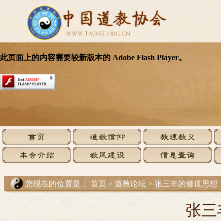
您现在的位置是：
首页
>
道教论坛
>
张三丰的修道思想
张三