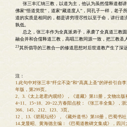
张三丰汇纳三教，以道为主，他认为虽然儒释道都讲“
佛家“悟道觉世”，道家“藏道度人”，同孔子一样，老
道的实质是相同的，都是讲穷理尽性以至于命，讲行道
孰低。
总之，张三丰作为全真派弟子，承袭了全真道三教圆
融会并和合儒释道三教，高唱三教同源一致，把三教圣人相
23
其所倡导的三教合一的修道思想对后世道教产生了深
注：
1.此句中对张三丰“纤尘不染”和“高真上圣”的评价引自
年版，第299页。
2、3.《太上老君内观经》，《道藏》第11册，文物出版
4~11、15~18、20~22.方春阳点校：《张三丰全集》，浙江
366、145、212、123、3页。
12 、13.《碧苑坛经》，《藏外道书》第10册，巴蜀书社19
14.龙显昭、黄海德主编：《巴蜀道教碑文集成》，四川大