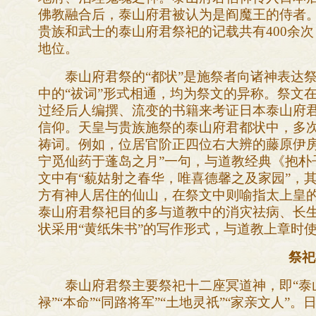
佛教融合后，泰山府君被认为是阎魔王的侍者
贵族和武士的泰山府君祭祀的记载共有400余
地位。
泰山府君祭的“都状”是施祭者向诸神表达祭
中的“祓词”形式相通，均为祭文的异称。祭文
过经后人编撰、流变的书籍来考证日本泰山府
信仰。天皇与贵族施祭的泰山府君都状中，多次出
祷词。例如，位居官阶正四位右大辨的藤原伊房
宁觅仙药于蓬岛之月”一句，与道教经典《抱朴
文中有“藐姑射之春华，唯喜德馨之及家园”，其
方有神人居住的仙山，在祭文中则喻指太上皇
泰山府君祭祀目的多与道教中的消灾祛病、长
状采用“黄纸朱书”的写作形式，与道教上章时使
祭祀
泰山府君祭主要祭祀十二座冥道神，即“泰山府君”
禄”“本命”“同路将军”“土地灵祇”“家亲文人