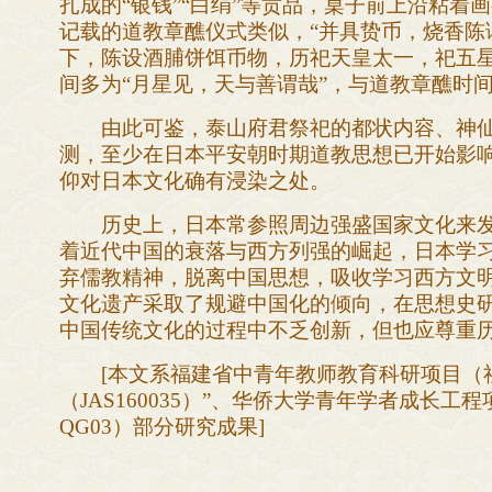
扎成的“银钱”“白绢”等贡品，桌子前上沿粘着画
记载的道教章醮仪式类似，“并具贽币，烧香陈
下，陈设酒脯饼饵币物，历祀天皇太一，祀五星
间多为“月星见，天与善谓哉”，与道教章醮时间
由此可鉴，泰山府君祭祀的都状内容、神仙
测，至少在日本平安朝时期道教思想已开始影
仰对日本文化确有浸染之处。
历史上，日本常参照周边强盛国家文化来发
着近代中国的衰落与西方列强的崛起，日本学习
弃儒教精神，脱离中国思想，吸收学习西方文明
文化遗产采取了规避中国化的倾向，在思想史
中国传统文化的过程中不乏创新，但也应尊重
[
本文系福建省中青年教师教育科研项目（
（JAS160035）”、华侨大学青年学者成长工程
QG03）部分研究成果]
（来