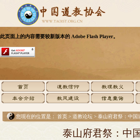
您现在的位置是：
首页
>
道教论坛
>
泰山府君祭：中国
泰山府君祭：中