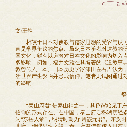
文/王静
相较于日本对佛教与儒家思想的受容与认可
直是学界争议的焦点。虽然日本学者对道教的
国文化，鲜有以道教对日本文化的影响为切入
多影响。例如，福井文雅在其编著的《道教事
教曾传入日本。日本历史学家津田左右吉认为
活世界产生影响并形成信仰。笔者则试图通过
的影响。
祭
“泰山府君”是泰山神之一，其称谓始见于东
信仰的形式存在。在中国，泰山府君称谓历经多
为“东岳大帝”，明清时期为“碧霞元君”。东汉
地府、治理鬼魂之神。泰山府君信仰传入日本