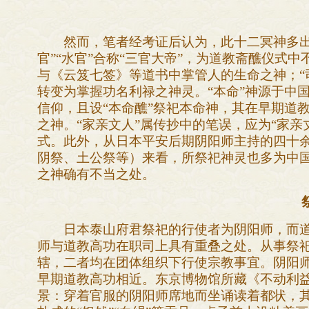
然而，笔者经考证后认为，此十二冥神多出自
官”“水官”合称“三官大帝”，为道教斋醮仪式
与《云笈七签》等道书中掌管人的生命之神；“
转变为掌握功名利禄之神灵。“本命”神源于中国
信仰，且设“本命醮”祭祀本命神，其在早期道
之神。“家亲文人”属传抄中的笔误，应为“家
式。此外，从日本平安后期阴阳师主持的四十
阴祭、土公祭等）来看，所祭祀神灵也多为中
之神确有不当之处。
日本泰山府君祭祀的行使者为阴阳师，而道教
师与道教高功在职司上具有重叠之处。从事祭祀
辖，二者均在团体组织下行使宗教事宜。阴阳
早期道教高功相近。东京博物馆所藏《不动利益
景：穿着官服的阴阳师席地而坐诵读着都状，