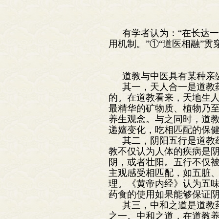
有学者认为：“在长达
用机制。”①“道医相融”
道教与中医具有某种亲
其一，天人合一是道教
的。在道教看来，天地生
最精华的矿物质、植物乃至
养生观念。与之同时，道
递嬗变化，吃相匹配的保
其二，阴阳五行是道教
教不仅认为人体的疾病是
阴，或者壮阳。五行不仅
主观感受相匹配，如五脏
理。《黄帝内经》认为五
药食的使用如果能够保证
其三，中和之道是道教
之一。中和之道，在道教