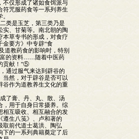
，不仅形成了诸如食饵派与
合符咒服药食等一系列养生
学。
第二类是玉芝，第三类乃是
松实、甘菊等。南北朝的陶
疗本草专书的形成，对食疗
千金要方》中专辟“食
谈及道教药食的影响时，特别
丰富的资料……随着中医药
的贡献！”⑤
气，通过服气来达到辟谷的
。当然，对于辟谷是否可以
辟谷作为道教养生文化的重
制成了膏、丹、丸、散、汤
合，用于自身日常摄养。综
想相互吸收、相互融合的发
《遵生八笺》、卢和著的
汲取前代道士葛洪、陶弘
响下的一系列典籍奠定了后