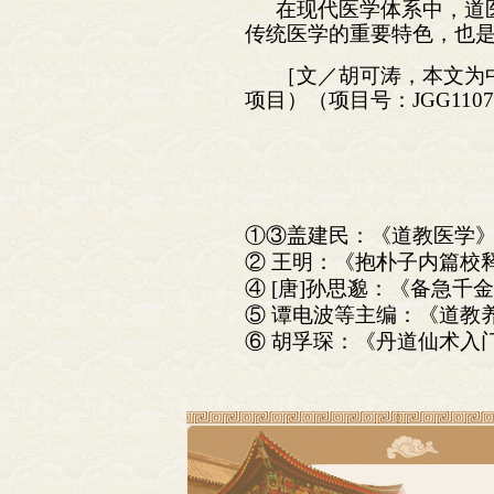
在现代医学体系中，道
传统医学的重要特色，也
［文／胡可涛，本文为
项目）（项目号：JGG11
①③盖建民：《道教医学》，
② 王明：《抱朴子内篇校释
④ [唐]孙思邈：《备急千
⑤ 谭电波等主编：《道教养
⑥ 胡孚琛：《丹道仙术入门