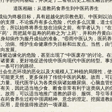
食疗学的共同基础，并决定了二者在历史上相互融合的
道医相融：从道教药食养生到中医药养生
成仙为终极目标，具有超越化的宗教色彩。中医则以
神的支撑，不论炼丹有多么危险，代价多么沉重，道士
念，所以始终将养生放在治病之前。有学者认为：“
下药’，而把延年益寿的药称之为‘上药’，并和外丹黄
身却病作为服丹成仙的准备。”⑥而中医认为，医药
病、治病、维护生命健康作为目标和出发点。当然，由
方向发展。
着被边缘化的危险，甚至出现了“中医废存”的讨论。
诸要素，更好地促进传统中医向现代中医的转型。事实
供一条可行的路径。
社会生态环境的恶化以及大规模人工种植的局限性，
材可能更天然，更多保持了传统中医的风貌。故而，可
充力量。现代医学认为各类疾病诸如糖尿病、心脑血管
高有关，因此适当地少食、断食非常有利于这类病人的
性。故而，可以适当地推广道教的辟谷、服饵、导引等
如在药食养生过程中强调精神、意念的澄定。挖掘道教
的应用，是很值得推进的一项课题。