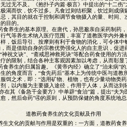
无过无不及。《抱扑子内篇·极言》中提出的“十二伤”之
极渴而饮，饮不过多。凡食过则结积聚，饮过则成痰
禁忌，其目的就在于控制和调节食物摄入的量、时间、
健的目的。
药食养生的基本原理。在唐代，孙思邈亲自采药制药
、行气等养生术纳入医疗范围，丰富了道教医学内外兼
同样，饭后导引、按摩则有利于食物的消化，可令体中
物，而是借助自身的宗教优势强化人的自主意识，促进
、“神祝文诀”、“斋戒思神救死诀”等配合药食使用的方
治疗的限制，结合各种主客观因素加以考虑，从而彰显
药食养生的归属旨趣。《黄帝内经》确立了“治未病”
生的角度而言，“食先药后”基本上为传统中医与道教
服饵之术，即：“选用矿物、植物，也有少量动物类
剂，以内服为主要摄入途径，作用于人体，从而达到
邈亦在其《备急千金要方》中单辟“食治”篇，提出“夫
愈，然后命药”④的原则，从预防保健的角度系统地
。
道教药食养生的文化贡献及作用
养生文化的贡献与作用是双重的：一方面，道教药食