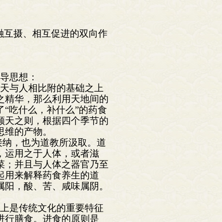
融互摄、相互促进的双向作
指导思想：
将天与人相比附的基础之上
之精华，那么利用天地间的
“吃什么，补什么”的药食
顺天之则，根据四个季节的
思维的产物。
接纳，也为道教所汲取。道
，运用之于人体，或者滋
菜；并且与人体之器官乃至
起用来解释药食养生的道
属阳，酸、苦、咸味属阴。
际上是传统文化的重要特征
进行膳食。进食的原则是