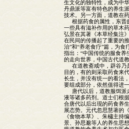
生文化的独特性，成为中
丹鼎派等富有特色的养生
技术。另一方面，道教在
根据药食的属性，东晋
一些具有滋补作用的草木
弘景在其著《本草经集注
在民间的传播起了重要的推
治”和“养老食疗”篇，为
指出：“中国传统的服食养
的走向世界，中国古代道教
在道教斋戒中，辟谷乃
目的，有的则采取药食来
长生，并没有统一的看法
要组成部分，依然值得进
唐代以后，道教服饵派
液等诸多药剂。道士们根
合唐代以后出现的药食养
展态势。元代忽思慧著的
《食物本草》、朱橚主持
景、孙思邈等人的养生思