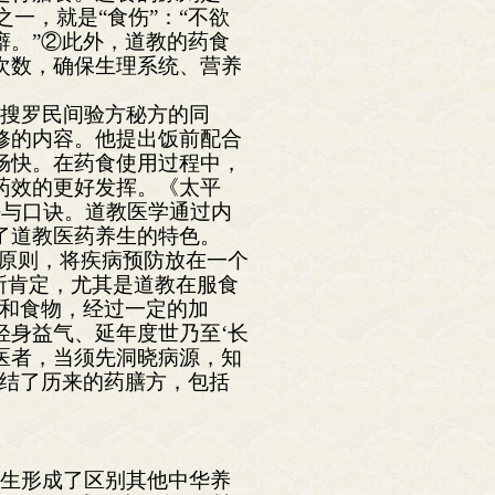
一，就是“食伤”：“不欲
癖。”②此外，道教的药食
次数，确保生理系统、营养
，搜罗民间验方秘方的同
修的内容。他提出饭前配合
畅快。在药食使用过程中，
药效的更好发挥。《太平
法与口诀。道教医学通过内
了道教医药养生的特色。
的原则，将疾病预防放在一个
所肯定，尤其是道教在服食
药和食物，经过一定的加
轻身益气、延年度世乃至‘长
为医者，当须先洞晓病源，知
总结了历来的药膳方，包括
养生形成了区别其他中华养