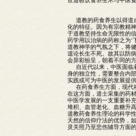
世道教饮食养生术与中医
道教的药食养生以得道
化的特征。因为有宗教精
于道教坚持生命无限性的信
药学用以治病的药称之为‘
道教神学的气氛之下，将健
遑论长生不死。故其以防
会异彩纷呈，朝着不同的
自近代以来，中医面临
身的独立性，需要整合内部
实践或可为中医的发展提
在药食养生方面，现代
在这方面，道士采集的药
中医学发展的一支重要补
堆积、血管老化、血糖升
道教药食养生理论的科学
天然的信仰疗法的优势，
灵关照乃至悲伤辅导方面