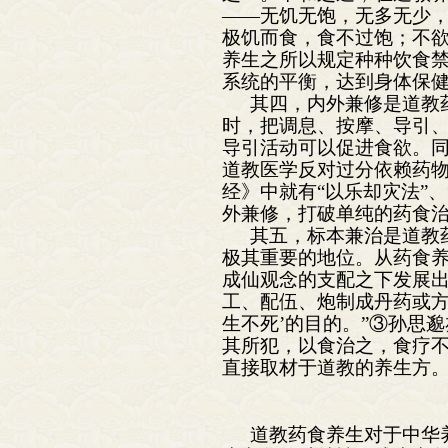
——无饥无饱，无多无少，
极饥而食，食不过饱；不欲
养生之所以规定种种饮食
系统的平衡，达到身体保
其四，内外兼修是道教
时，把调息、按摩、导引
导引活动可以促进食欲。
道教医学反对过分依赖药
经》中就有“以乐却灾法”
外兼修，打破单纯的药食
其五，标本兼治是道教
极其重要的地位。从药食养
成仙观念的支配之下发展出
工、配伍、炮制成丹药或方
生不死’的目的。”③孙思
其所犯，以食治之，食疗不
直接取材于道教的养生方
道教药食养生对于中华