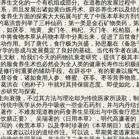
华养生文化的一个有机组成部分。在道教的发展过程中
派系，而且发展出诸如黄白炼丹术、辟谷养生术以及结
药食养生方面的探索大大拓展与扩充了中医本草和方剂
的葛洪曾列举了三种仙药：第一类是金石矿物类药，
药，如茯苓、地黄、麦门冬、枸杞、天门冬、松柏脂、
》中将食物本草从药物本草中分离出来，促进了后世食
动作用。到了唐代，食疗极为兴盛，孙思邈在《备急
食疗学的形成与发展奠定了良好的基础。当代有学者在
生文献，给我们今天的药物抗衰老研究，提供了极其
的服食养生术也必然会为全人类的健康长寿作出积极
是修行时重要的辅助手段。在辟谷中，有的要兼以服
代替谷食，诸如食用人参、蜂蜜、茯苓、枣等营养物质
，葛洪在《抱朴子》中就对其持保留态度。即使如此，
一步研究与探索。
走向衰微，不过其方法与理论却为传统医家所汲取，
据传统中医学从外丹中吸收一些金石药剂，并与内丹结
生著作，不难发现道教的药食养生呈现出与中医食疗思
《饮膳正要》、吴瑞著的《日用本草》，明代高濂著的
编写的《救荒本草》以及李时珍著的《本草纲目》或者
想，或者以以往的道经作注。可以说，早期黄老道家影