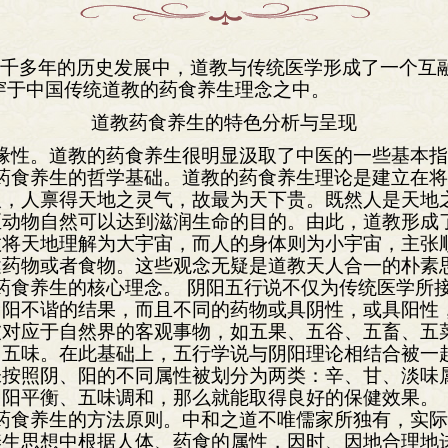
一千多年的历史发展中，道教与传统医学形成了一个互
贯穿于中国传统道教的药食养生理念之中。
道教药食养生的特色分析与呈现
缘性。道教的药食养生很明显汲取了中医的一些基本
药食养生的哲学基础。道教的药食养生理论是建立在
人，人禀得天地之灵气，故最为天下贵。既然人是天地
动物自然可以达到滋润生命的目的。由此，道教形成了
教将天地理解为大宇宙，而人的身体则为小宇宙，主张
健药物或者食物。这些观念无疑是道教天人合一的朴素
药食养生的核心理念。 阴阳五行说不仅为传统医学所
阴阳不谐的结果，而且不同的药物或具阴性，或具阳性
被对应于自然界的客观事物，如五果、五谷、五畜、五
、五味。在此基础上，五行学说与阴阳理论相结合被一
味按照阴、阳的不同属性被划分为两类：辛、甘、淡味
阴阳平衡、五味调和，那么就能取得良好的保健效果。
药食养生的方法原则。中和之道不唯儒家所独有，实
养生思想中根据人体、药食的属性，因时、因地合理地