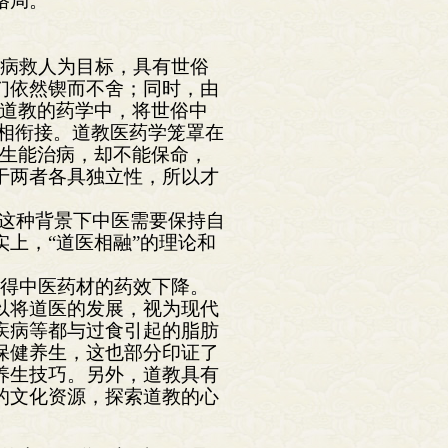
格局。
治病救人为目标，具有世俗
们依然锲而不舍；同时，由
在道教的药学中，将世俗中
白相衔接。道教医药学笼罩在
养生能治病，却不能保命，
于两者各具独立性，所以才
在这种背景下中医需要保持自
上，“道医相融”的理论和
使得中医药材的药效下降。
以将道医的发展，视为现代
疾病等都与过食引起的脂肪
保健养生，这也部分印证了
养生技巧。另外，道教具有
的文化资源，探索道教的心