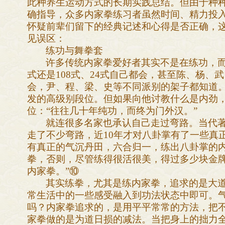
此种养生运动方式的长期实践总结。但由于种
确指导，众多内家拳练习者虽然时间、精力投
怀疑前辈们留下的经典记述和心得是否正确，
见误区：
练功与舞拳套
许多传统内家拳爱好者其实不是在练功，而
式还是108式、24式自己都会，甚至陈、杨
会，尹、程、梁、史等不同派别的架子都知道
发的高级别段位。但如果向他讨教什么是内劲
位：“往往几十年纯功，而终为门外汉。”
就连很多名家也承认自己走过弯路。当代著
走了不少弯路，近10年才对八卦掌有了一些真
有真正的气沉丹田，六合归一，练出八卦掌的
拳，否则，尽管练得很活很美，得过多少块金
内家拳。”⑩
其实练拳，尤其是练内家拳，追求的是大
常生活中的一些感受融入到功法状态中即可。
吗？内家拳追求的，是用平平常常的方法，把
家拳做的是为道日损的减法。当把身上的拙力