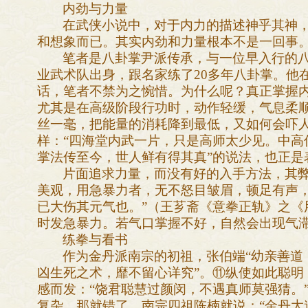
内劲与力量
在武侠小说中，对于内力的描述神乎其神
和想象而已。其实内劲和力量根本不是一回事
笔者是八卦掌尹派传承，与一位早入行的
业武术队出身，跟名家练了20多年八卦掌。他
话，笔者不禁为之惋惜。为什么呢？真正掌握
尤其是在高级阶段行功时，动作轻缓，气息柔
丝一毫，把能量的消耗降到最低，又如何会吓
样：“四海堂内武一片，只是高师太少见。中高
掌法传至今，世人鲜有得其真”的说法，也正是
片面追求力量，而没有好的入手方法，其弊
美观，用急暴力者，无不怒目皱眉，顿足有声
已大伤其元气也。”（王芗斋《意拳正轨》之《
时发急暴力。若气口掌握不好，自然会出现气
练拳与看书
作为金丹派南宗的初祖，张伯端“幼亲善道
凶生死之术，靡不留心详究”。
⑪
纵使如此聪明
感而发：“饶君聪慧过颜闵，不遇真师莫强猜。
复杂，那就错了，南宗四祖陈楠就说：“金丹大