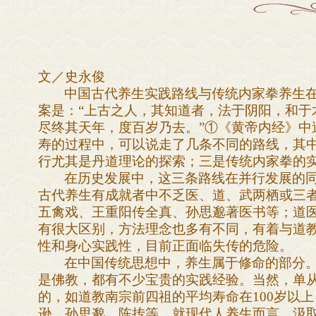
文／史永俊
中国古代养生实践路线与传统内家拳养生
案是：“上古之人，其知道者，法于阴阳，和于
尽终其天年，度百岁乃去。”①《黄帝内经》中
寿的过程中，可以说走了几条不同的路线，其
行尤其是丹道理论的探索；三是传统内家拳的
在历史发展中，这三条路线在并行发展的
古代养生有成就者中不乏医、道、武两栖或三
五禽戏、王重阳传全真、孙思邈著医书等；道
有很大区别，方法理念也多有不同，有着与道
性和身心实践性，目前正面临失传的危险。
在中国传统思想中，养生属于修命的部分
是佛教，都有不少宝贵的实践经验。当然，单
的，如道教南宗前四祖的平均寿命在100岁以上
逊、孙思邈、陈抟等。就现代人养生而言，汲取