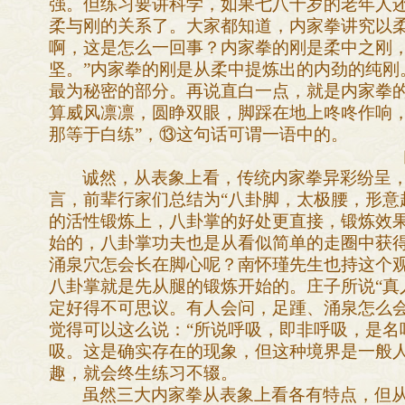
强。但练习要讲科学，如果七八十岁的老年人
柔与刚的关系了。大家都知道，内家拳讲究以
啊，这是怎么一回事？内家拳的刚是柔中之刚，
坚。”内家拳的刚是从柔中提炼出的内劲的纯刚
最为秘密的部分。再说直白一点，就是内家拳的
算威风凛凛，圆睁双眼，脚踩在地上咚咚作响
那等于白练”，
⑬
这句话可谓一语中的。
诚然，从表象上看，传统内家拳异彩纷呈
言，前辈行家们总结为“八卦脚，太极腰，形意
的活性锻炼上，八卦掌的好处更直接，锻炼效
始的，八卦掌功夫也是从看似简单的走圈中获得
涌泉穴怎会长在脚心呢？南怀瑾先生也持这个
八卦掌就是先从腿的锻炼开始的。庄子所说“真
定好得不可思议。有人会问，足踵、涌泉怎么
觉得可以这么说：“所说呼吸，即非呼吸，是名
吸。这是确实存在的现象，但这种境界是一般
趣，就会终生练习不辍。
虽然三大内家拳从表象上看各有特点，但