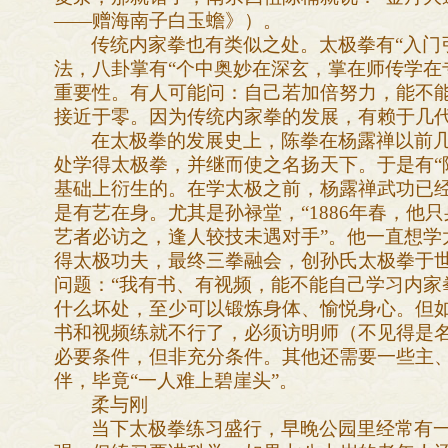
——赠海南子白玉蟾》）。
传统内家拳也有类似之处。太极拳有“入门
法，八卦掌有“个中奥妙在深玄，掌在师传学在
重要性。有人可能问：自己若加倍努力，能不
接近于零。因为传统内家拳的发展，有赖于几
在太极拳的发展史上，陈拳在杨露禅以前
处学得太极拳，并继而使之名扬天下。于是有“
基础上衍生的。在学太极之前，杨露禅武功已
是有艺在身。尤其是孙禄堂，“1886年春，他
艺者必访之，逢人较技未遇对手”。他一直想学
得太极功夫，最终三拳融会，创孙氏太极拳于
问题：“我有书、有视频，能不能自己学习内家
什么坏处，至少可以锻炼身体、愉悦身心。但
书和视频练就不行了，必须访明师（不见得是
必要条件，但非充分条件。其他还需要一些主
伴，毕竟“一人难上碧崖头”。
柔与刚
当下太极拳练习盛行，早晚公园里经常有