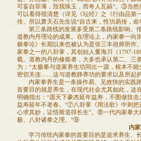
可妄自菲薄，毁我珠玉，而夸人瓦砾”。③当然
可以看得很清楚（详见《坛经》之《行由品第
传。所以萧天石先生说“自古来，性功易传，命
第三条路线的发展多受第二条路线影响。
道教内丹理论的成果。在理论上，内家拳一向
极拳论》长期以来也被认为是张三丰祖师所作
家拳之一的八卦掌，其创始人董海川（1797-
载。道教内丹的修炼者，大多也承认第二、三
为：“太极拳与道家养生功同出一源，根本不能
密切关连……这与道教静养功的要求以及所起的
内家拳养生是一条操作易、见效快的实践路
首要目的就是养生，在现代社会尤其如此，这
明确指出：“愿天下豪杰延年益寿，不图做技击
益寿延年不老春。”⑦八卦掌《用法歌》中则把
心求其妙，证悟斯道得长生”。⑧一代内家拳大
极、八卦诸拳之理。”⑨
内家
学习传统内家拳的首要目的是追求养生、