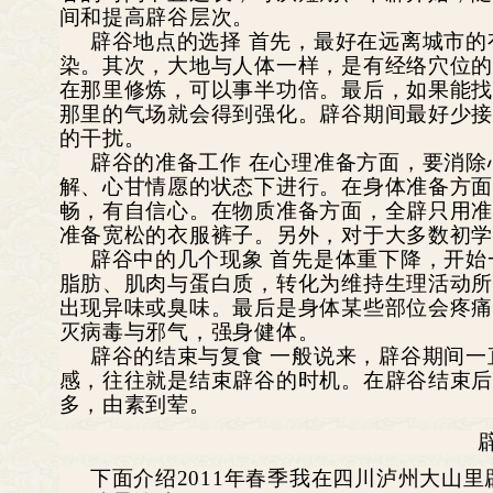
间和提高辟谷层次。
辟谷地点的选择 首先，最好在远离城市
染。其次，大地与人体一样，是有经络穴位
在那里修炼，可以事半功倍。最后，如果能
那里的气场就会得到强化。辟谷期间最好少
的干扰。
辟谷的准备工作 在心理准备方面，要消
解、心甘情愿的状态下进行。在身体准备方
畅，有自信心。在物质准备方面，全辟只用
准备宽松的衣服裤子。另外，对于大多数初
辟谷中的几个现象 首先是体重下降，开
脂肪、肌肉与蛋白质，转化为维持生理活动
出现异味或臭味。最后是身体某些部位会疼
灭病毒与邪气，强身健体。
辟谷的结束与复食 一般说来，辟谷期间
感，往往就是结束辟谷的时机。在辟谷结束
多，由素到荤。
下面介绍2011年春季我在四川泸州大山