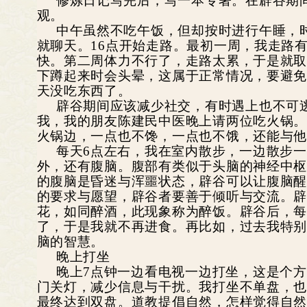
修炼日记写完后，写一本专著。在辟谷期
观。
中午虽然不吃午饭，但却按时进行午睡，时间
就聊天。16点开始走路。最初一周，我走路
快。第二周体力不行了，走路太累，于是就
下蹲起来时会头晕，这属于正常情况，要避
天没吃东西了。
辟谷期间应该减少社交，有时遇上也不可
我，我的朋友陈建民中医晚上请两位吃火锅
火锅边，一点也不馋，一点也不饿，还能与
每天6点左右，我在室内散步，一边散步
外，还有腹脑。腹部有类似于头脑的神经中
的腹脑是昏迷与浑噩状态，辟谷可以让腹脑
的要求与愿望，辟谷者要善于倾听与交流。
花，如同醉酒，此现象称为醉饭。辟谷后，
了，于是我就不再进食。再比如，过去我特
脑的智慧。
晚上打坐
晚上7点钟一边看电视一边打坐，这是个
门关灯，减少信息与干扰。我打坐不单盘，
最终达到双盘。道教提倡自然，怎样觉得自