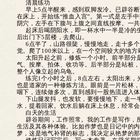
清晨练功
早上5点半醒来，感到双脚发冷。已辟谷
在床上，开始练“推血入宫”。第一式是左手
阴穴，左手在下腹与上腹之间直线按摩。一
起床后喝阴阳水，即一杯水中一半是冷的
后出门下5层楼，去爬山。
6
点半了，山路很陡，慢慢地走，走十多个
觉。爬了100米以上，在一个空间较大的地
太阳升起之前，修炼一个小时。前半部分
气、按摩、拍体、收功等。后半部分是站桩
整个人像立起的乌龟。
练完1个小时之后，8点左右，太阳出来
也是道家的一种修炼方法。眼前是一片松林
咽下，连续做多次，直到感到一股热流进入
下山腿发抖，也发软，要慢慢地下，走一
水，提着回家。饮水后躺在床上休息，经常
白天的生活
辟谷期间，工作照常。我的工作是写作，
生活及其各种体验。比如作梦也是日记中的内
梦，这是地气补肾的标志，我决定从艳梦的