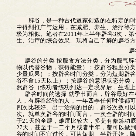
辟谷
，
是一种古代道家创造的在特定的
中得到推广与运用，在减肥、养生、治疗等
极为相似。笔者在2011年上半年辟谷3次，第
生、治疗的综合效果。现将自己了解的辟谷
辟
辟谷的分类 按服食方法分类，分为服气
物以代替谷物，获得能量）；按辟谷程度分
少量瓜果）；按辟谷时间分类，分为短期辟谷（
谷不食15天以上）；按辟谷的意识状态分类
然辟谷（练功者练功到达一定境界后，生理
辟谷时间的选择 就季节而言，辟谷最好
人，有辟谷经验的人，一年四季任何时候都
四次比较好。出于治病的目的，辟谷次数可以
次。就单次辟谷的时间而言，一次全辟的时间，
于21天的全辟，难度比较大，多是有修炼功底
27天，甚至于一二个月或者半年，都可以做
谷的时间不宜过长，可从短期、半辟开始，