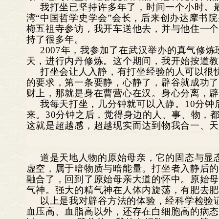
我打坐已坚持许多年了，时间一个小时。
湾“中国哲学史学会”会长，后来创办达摩书院
梅五祖寺参访，我开车送他去，并与他住一
持了很多年。
2007
年，我参加了在武汉举办的真气修炼
天，进行内丹修炼。这个期间，我开始按道
打坐会让人入静，有打坐经验的人可以很
的要求，第一条要静，心静了，辟谷就成功
财上，那就是身在曹营心在汉。身心分离，
我每天打坐，几分钟就可以入静。10分
来。30分钟之后，觉得身边的人、事、物，
这就是超越感，超越现实而达到物我合一、
道是天地人物的原始母亲，它的固态与显
虚空，属于暗物质与暗能量。打坐者入静后
融合了，回到了原始母亲大道的怀中。原始
气神。强大的精气神在人体内旋荡，有肥去
以上是我对辟谷方法的体验，经科学检验
血压高、血脂高以外，还存在白细胞高的病态。