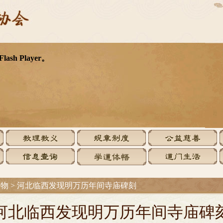
文物
>
河北临西发现明万历年间寺庙碑刻
河北临西发现明万历年间寺庙碑